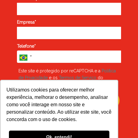
Empresa*
Telefone*
Este site é protegido por reCAPTCHA e a
Política
de Privacidade
e os
Termos de Serviço
do
Google se aplicam
Utilizamos cookies para oferecer melhor
experiência, melhorar o desempenho, analisar
acesse os 145 ted talks
como você interage em nosso site e
personalizar conteúdo. Ao utilizar este site, você
concorda com o uso de cookies.
Prometemos não utilizar suas informações de contato para
enviar qualquer tipo de SPAM.
Ok, entendi!